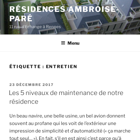
Aller
RÉSIDENCES AMBROISE-
au
PARÉ
contenu
principal
11 rue d’Echange à Rennes
Menu
ÉTIQUETTE :
ENTRETIEN
PUBLIÉ
23 DÉCEMBRE 2017
LE
Les 5 niveaux de maintenance de notre
résidence
Un beau navire, une belle usine, un bel avion donnent
souvent au profane qui les voit de l’extérieur une
impression de simplicité et d’automaticité (« ça marche
tout seul… »). En fait, s’il en est ainsi c’est parce qu’à